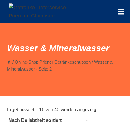
Zum
Inhalt
springen
Wasser & Mineralwasser
/
Online-Shop Priener Getränkeschuppen
/
Wasser &
Mineralwasser
- Seite 2
Nach
Ergebnisse 9 – 16 von 40 werden angezeigt
Beliebtheit
sortiert