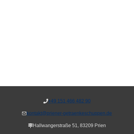
+49 151 466 482 90
kontakt@priener-getraenkeschuppen.de
Hallwangerstraße 51, 83209 Prien