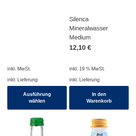
Silenca
Mineralwasser
Medium
12,10
€
inkl. MwSt.
inkl. 19 % MwSt.
inkl. Lieferung
inkl. Lieferung
Ausführung
In den
wählen
Warenkorb
Dieses
Produkt
weist