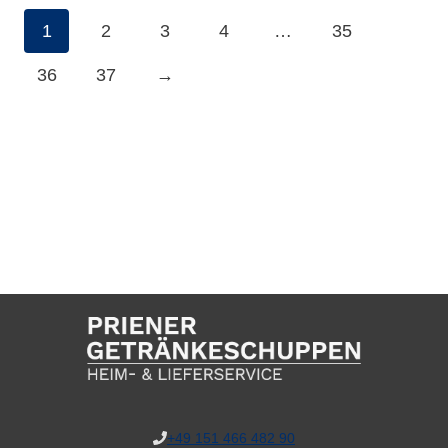
1
2
3
4
…
35
36
37
→
+49 151 466 482 90