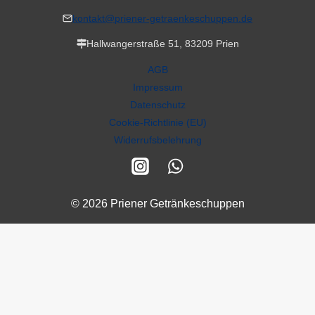
kontakt@priener-getraenkeschuppen.de
Hallwangerstraße 51, 83209 Prien
AGB
Impressum
Datenschutz
Cookie-Richtlinie (EU)
Widerrufsbelehrung
© 2026 Priener Getränkeschuppen
Alle Preise inkl. der gesetzlichen MwSt.
VERTRAG WIDERRUFEN