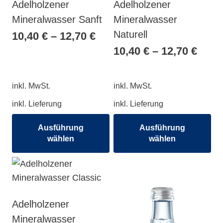
Adelholzener
Adelholzener
Mineralwasser Sanft
Mineralwasser
Naturell
10,40
€
–
12,70
€
10,40
€
–
12,70
€
inkl. MwSt.
inkl. MwSt.
inkl. Lieferung
inkl. Lieferung
Ausführung
Ausführung
wählen
wählen
Dieses
Dieses
Produkt
Produkt
weist
weist
mehrere
mehrere
Adelholzener
Varianten
Varianten
Mineralwasser