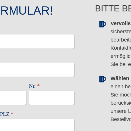
BITTE 
ORMULAR!
Vervoll
sicherst
bearbeit
Kontaktf
ermöglic
Sie bei 
Wählen S
Nr.
*
einen be
Sie möc
berücksi
unsere L
PLZ
*
Bestellv