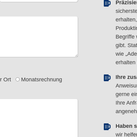
Präzisi
sicherst
erhalten
Produkti
Begriffe
gibt. St
wie „Ade
erhalten
Ihre zus
r Ort
Monatsrechnung
Anweisu
gerne ei
Ihre Anf
angenehm
Haben s
wir helfe