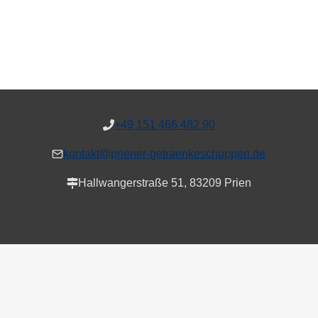
+49 151 466 482 90
kontakt@priener-getraenkeschuppen.de
Hallwangerstraße 51, 83209 Prien
Alle Preise inkl. der gesetzlichen MwSt.
VERTRAG WIDERRUFEN