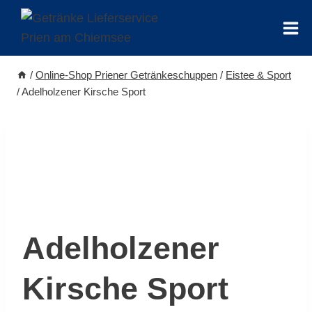
Zum
Inhalt
springen
/
Online-Shop Priener Getränkeschuppen
/
Eistee & Sport
/
Adelholzener Kirsche Sport
Adelholzener
Kirsche Sport