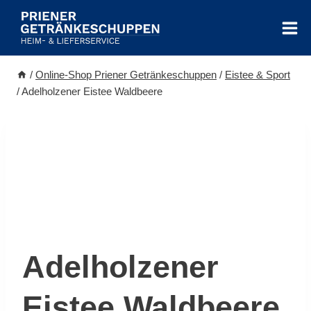
Zum
Inhalt
springen
/
Online-Shop Priener Getränkeschuppen
/
Eistee & Sport
/
Adelholzener Eistee Waldbeere
Adelholzener
Eistee Waldbeere