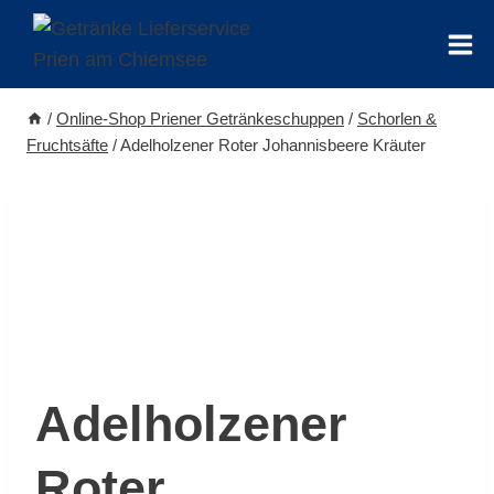
Zum
Inhalt
springen
/
Online-Shop Priener Getränkeschuppen
/
Schorlen &
Fruchtsäfte
/
Adelholzener Roter Johannisbeere Kräuter
Adelholzener
Roter