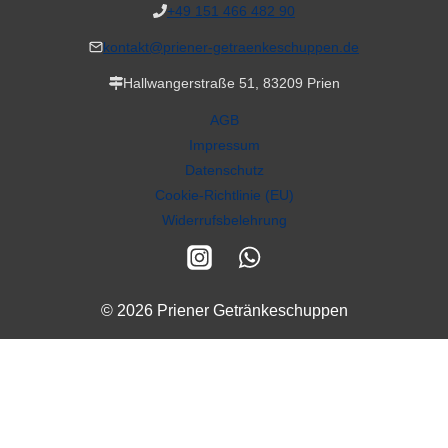
+49 151 466 482 90
kontakt@priener-getraenkeschuppen.de
Hallwangerstraße 51, 83209 Prien
AGB
Impressum
Datenschutz
Cookie-Richtlinie (EU)
Widerrufsbelehrung
© 2026 Priener Getränkeschuppen
Alle Preise inkl. der gesetzlichen MwSt.
VERTRAG WIDERRUFEN