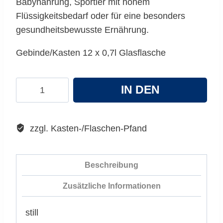
Babynahrung, Sportler mit hohem
Flüssigkeitsbedarf oder für eine besonders
gesundheitsbewusste Ernährung.
Gebinde/Kasten 12 x 0,7l Glasflasche
Bad
IN DEN
Reichenhaller
Wasser
WARENKORB
Still
zzgl. Kasten-/Flaschen-Pfand
Menge
Beschreibung
Zusätzliche Informationen
still