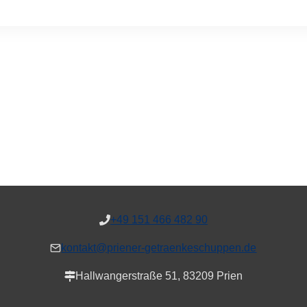
+49 151 466 482 90
kontakt@priener-getraenkeschuppen.de
Hallwangerstraße 51, 83209 Prien