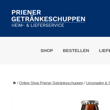
Zum
Inhalt
springen
SHOP
BESTELLEN
LIEF
/
Online-Shop Priener Getränkeschuppen
/
Limonaden & S