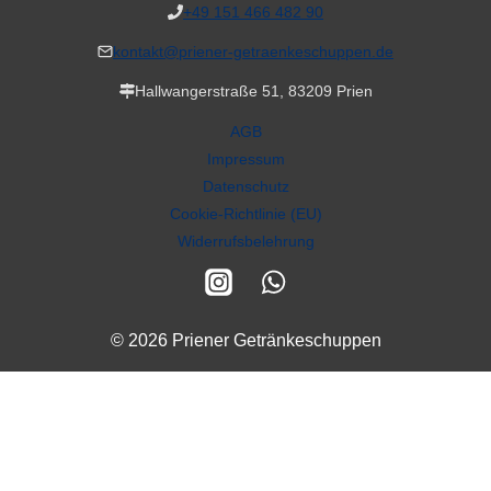
+49 151 466 482 90
kontakt@priener-getraenkeschuppen.de
Hallwangerstraße 51, 83209 Prien
AGB
Impressum
Datenschutz
Cookie-Richtlinie (EU)
Widerrufsbelehrung
© 2026 Priener Getränkeschuppen
Alle Preise inkl. der gesetzlichen MwSt.
VERTRAG WIDERRUFEN