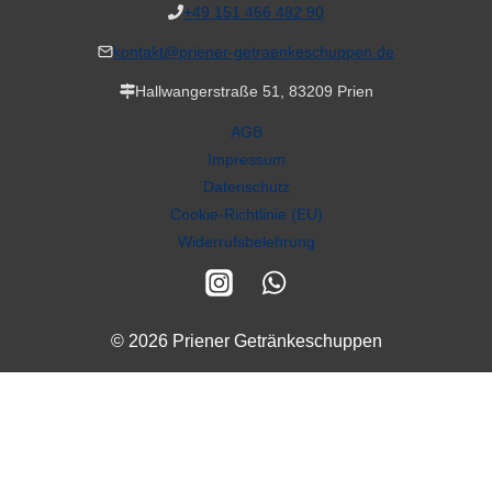
+49 151 466 482 90
kontakt@priener-getraenkeschuppen.de
Hallwangerstraße 51, 83209 Prien
AGB
Impressum
Datenschutz
Cookie-Richtlinie (EU)
Widerrufsbelehrung
© 2026 Priener Getränkeschuppen
Alle Preise inkl. der gesetzlichen MwSt.
VERTRAG WIDERRUFEN