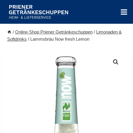
Zum
Inhalt
springen
/
Online-Shop Priener Getränkeschuppen
/
Limonaden &
Softdrinks
/
Lammsbräu Now fresh Lemon