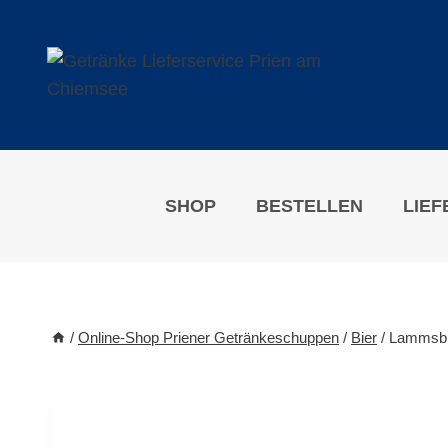
Zum
Inhalt
springen
SHOP
BESTELLEN
LIEF
/
Online-Shop Priener Getränkeschuppen
/
Bier
/
Lammsbrä