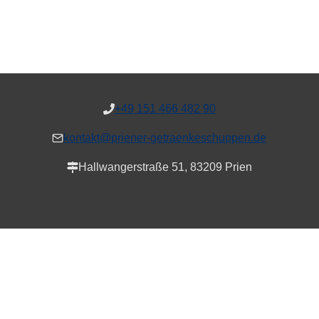
+49 151 466 482 90
kontakt@priener-getraenkeschuppen.de
Hallwangerstraße 51, 83209 Prien
Alle Preise inkl. der gesetzlichen MwSt.
VERTRAG WIDERRUFEN