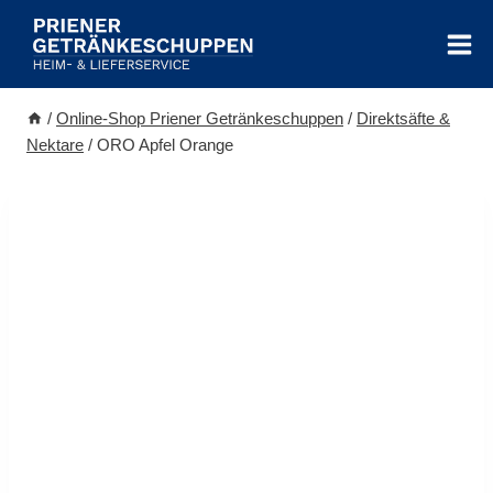
Zum
Inhalt
springen
/
Online-Shop Priener Getränkeschuppen
/
Direktsäfte &
Nektare
/
ORO Apfel Orange