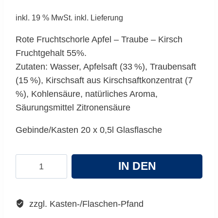
inkl. 19 % MwSt.
inkl. Lieferung
Rote Fruchtschorle Apfel – Traube – Kirsch
Fruchtgehalt 55%.
Zutaten: Wasser, Apfelsaft (33 %), Traubensaft
(15 %), Kirschsaft aus Kirschsaftkonzentrat (7
%), Kohlen­säure, natürliches Aroma,
Säurungsmittel Zitronensäure
Gebinde/Kasten 20 x 0,5l Glasflasche
ORO
IN DEN
Rote
Frucht
WARENKORB
Schorle
zzgl. Kasten-/Flaschen-Pfand
Menge