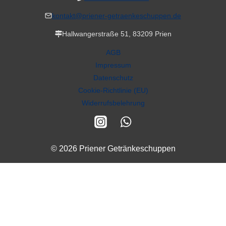
kontakt@priener-getraenkeschuppen.de
Hallwangerstraße 51, 83209 Prien
AGB
Impressum
Datenschutz
Cookie-Richtlinie (EU)
Widerrufsbelehrung
© 2026 Priener Getränkeschuppen
Alle Preise inkl. der gesetzlichen MwSt.
VERTRAG WIDERRUFEN