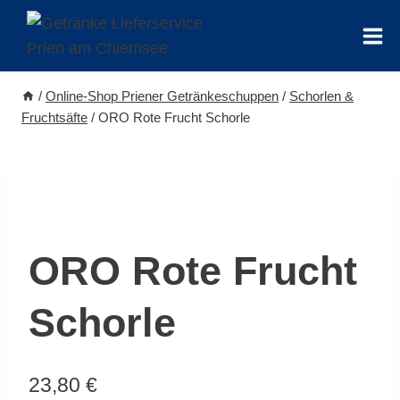
Zum
Inhalt
springen
/
Online-Shop Priener Getränkeschuppen
/
Schorlen &
Fruchtsäfte
/
ORO Rote Frucht Schorle
ORO Rote Frucht
Schorle
23,80
€