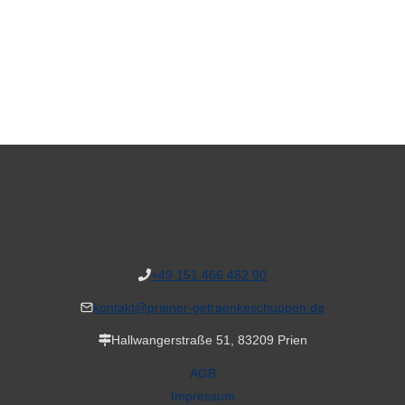
+49 151 466 482 90
kontakt@priener-getraenkeschuppen.de
Hallwangerstraße 51, 83209 Prien
AGB
Impressum