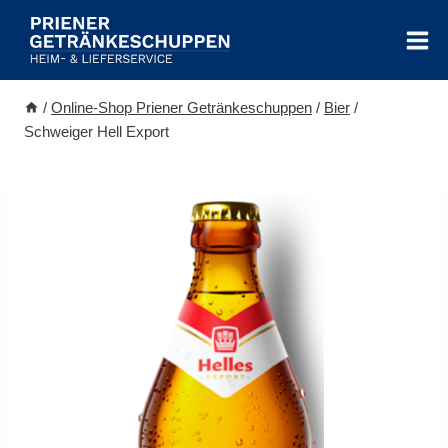
Zum
Inhalt
springen
/
Online-Shop Priener Getränkeschuppen
/
Bier
/
Schweiger Hell Export