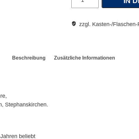
IN 
Leonhards
Quelle
Wasser
zzgl. Kasten-/Flaschen-
Still
Menge
Beschreibung
Zusätzliche Informationen
re,
n, Stephanskirchen.
Jahren beliebt