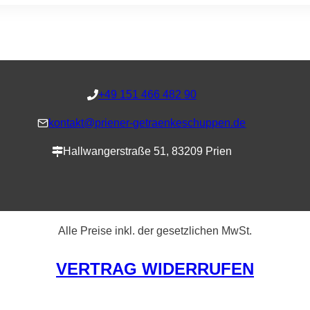
+49 151 466 482 90
kontakt@priener-getraenkeschuppen.de
Hallwangerstraße 51, 83209 Prien
Alle Preise inkl. der gesetzlichen MwSt.
VERTRAG WIDERRUFEN