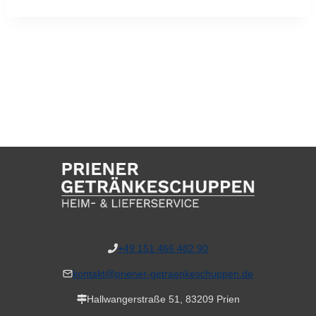
+49 151 466 482 90
kontakt@priener-getraenkeschuppen.de
Hallwangerstraße 51, 83209 Prien