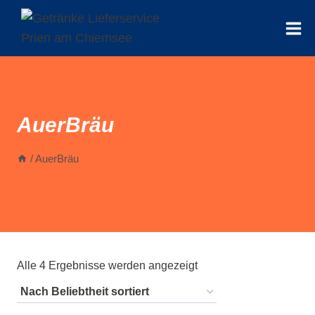
Zum
Inhalt
springen
AuerBräu
/
AuerBräu
Nach
Alle 4 Ergebnisse werden angezeigt
Beliebtheit
sortiert