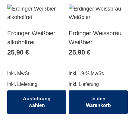
Erdinger Weißbier
Erdinger Weissbräu
alkoholfrei
Weißbier
25,90
€
25,90
€
inkl. MwSt.
inkl. 19 % MwSt.
inkl. Lieferung
inkl. Lieferung
Ausführung
In den
wählen
Warenkorb
Dieses
Produkt
weist